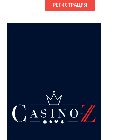
РЕГИСТРАЦИЯ