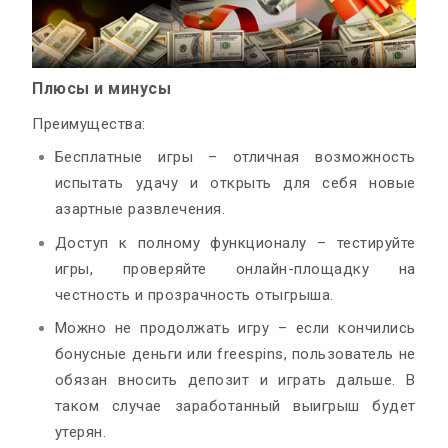
Плюсы и минусы
Преимущества:
Бесплатные игры – отличная возможность
испытать удачу и открыть для себя новые
азартные развлечения.
Доступ к полному функционалу – тестируйте
игры, проверяйте онлайн-площадку на
честность и прозрачность отыгрыша.
Можно не продолжать игру – если кончились
бонусные деньги или
freespins
, пользователь не
обязан вносить депозит и играть дальше. В
таком случае заработанный выигрыш будет
утерян.