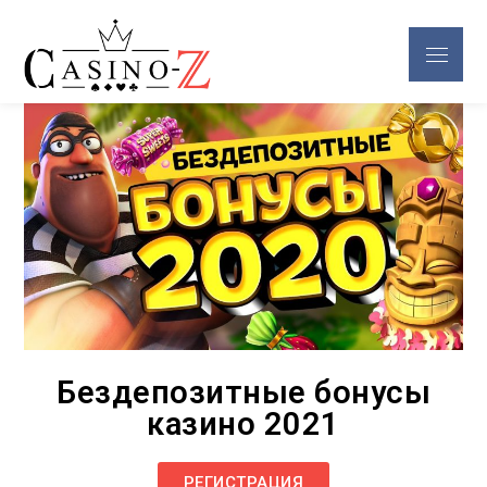
Casino-Z
Бездепозитные бонусы
казино 2021
РЕГИСТРАЦИЯ