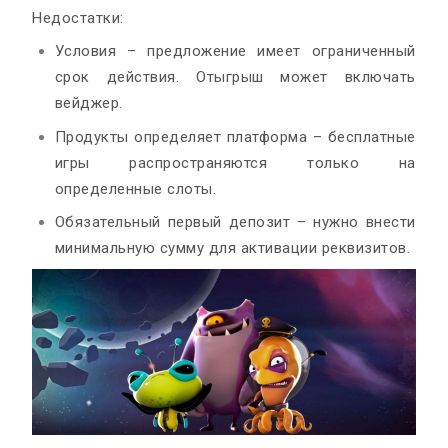
Недостатки:
Условия – предложение имеет ограниченный
срок действия. Отыгрыш может включать
вейджер.
Продукты определяет платформа – бесплатные
игры распространяются только на
определенные слоты.
Обязательный первый депозит – нужно внести
минимальную сумму для активации реквизитов.