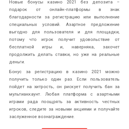
Новые бонусы казино 2021 без депозита –
подарок от онлайн-платформы в знак
благодарности за регистрацию или выполнение
специальных условий. Азартное предложение
выгодно для пользователя и для площадки,
потому что игрок получит удовольствие от
бесплатной игры и, наверняка, захочет
продолжить делать ставки, но уже на реальные
деньги.
Бонус за регистрацию в казино 2021 можно
получить только один раз. Если пользователь
пойдет на хитрость, он рискует получить бан за
мультиаккаунт. Любая платформа с азартными
играми рада поощрять за активность честных
игроков, следите за новыми акциями и получайте
заслуженное вознаграждение.