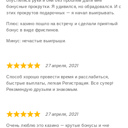
опустились руки и они без проблем дали мне
бонусные прокрутки. Я удивился, но обрадовался. И с
этих прокрутов подарочных — я начал выигрывать.
Плюс: казино пошло на встречу и сделали приятный
бонус в виде фриспинов.
Минус: нечастые выигрыши.
27 апреля, 2021
Способ хорошо провести время и расслабиться,
быстрые выплаты, легкая Регистрация. Все супер!
Рекомендую друзьям и знакомым.
27 апреля, 2021
Очень люблю это казино — крутые бонусы и «не