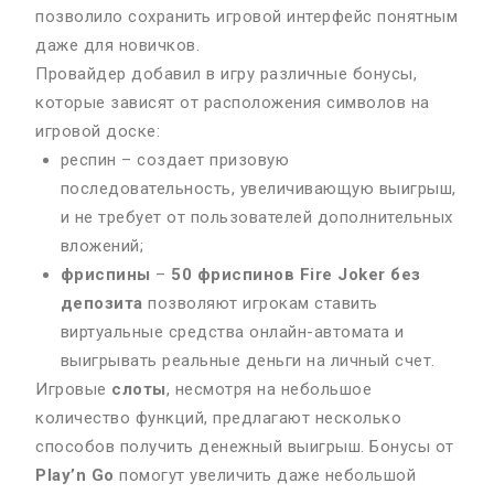
позволило сохранить игровой интерфейс понятным
даже для новичков.
Провайдер добавил в игру различные бонусы,
которые зависят от расположения символов на
игровой доске:
респин – создает призовую
последовательность, увеличивающую выигрыш,
и не требует от пользователей дополнительных
вложений;
фриспины
–
50 фриспинов Fire Joker без
депозита
позволяют игрокам ставить
виртуальные средства онлайн-автомата и
выигрывать реальные деньги на личный счет.
Игровые
слоты
, несмотря на небольшое
количество функций, предлагают несколько
способов получить денежный выигрыш. Бонусы от
Play’n Go
помогут увеличить даже небольшой