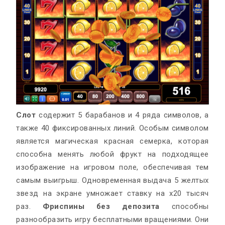
Слот
содержит 5 барабанов и 4 ряда символов, а
также 40 фиксированных линий. Особым символом
является магическая красная семерка, которая
способна менять любой фрукт на подходящее
изображение на игровом поле, обеспечивая тем
самым выигрыш. Одновременная выдача 5 желтых
звезд на экране умножает ставку на х20 тысяч
раз.
Фриспины без депозита
способны
разнообразить игру бесплатными вращениями. Они