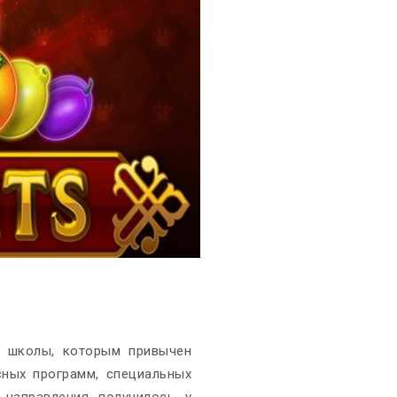
й школы, которым привычен
сных программ, специальных
направления получилось у