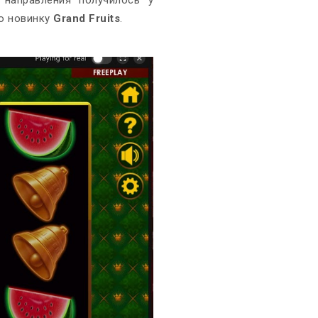
ю новинку
Grand Fruits
.