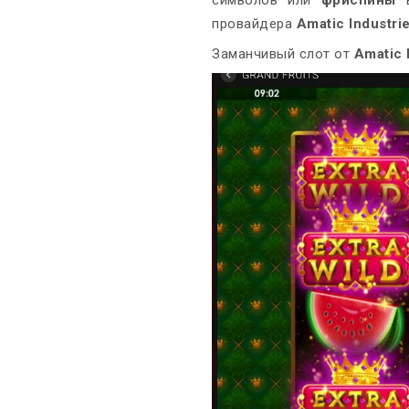
провайдера
Amatic Industri
Заманчивый слот от
Amatic 