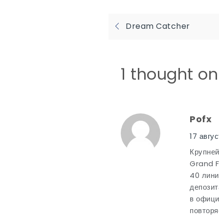
Dream Catcher
1 thought on
Pofx
17 авгус
Крупней
Grand F
40 лини
депозит
в офици
повторя