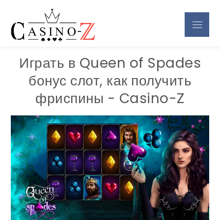
Casino-Z
Играть в Queen of Spades
бонус слот, как получить
фриспины - Casino-Z